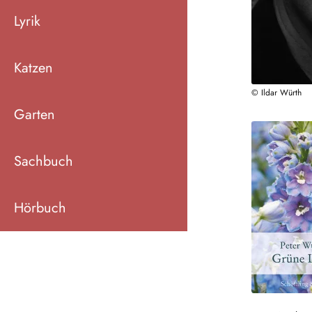
Lyrik
Katzen
© Ildar Würth
Garten
Sachbuch
Hörbuch