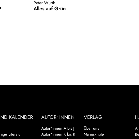
Peter Würth
e
Alles auf Grün
UND KALENDER
AUTOR*INNEN
VERLAG
H
Autor*innen A bis J
Über uns
An
ige Literatur
Autor*innen K bis R
Manuskripte
Be