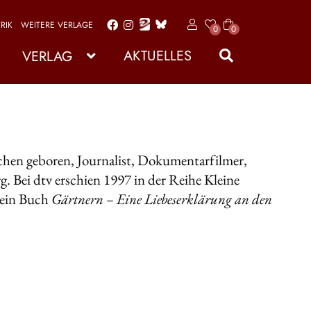
RIK
WEITERE VERLAGE
x
0
0
Zur
Zum
Art
Navigation
Inhalt
ike
AKTUELLES
VERLAG
l
springen
springen
hen geboren, Journalist, Dokumentarfilmer,
. Bei dtv erschien 1997 in der Reihe Kleine
sein Buch
Gärtnern – Eine Liebeserklärung an den