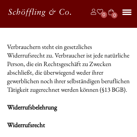
Zur
Zum
0
0
Navigation
Inhalt
Art
springen
springen
Unt
BÜCHER
ike
aus
l
JAHRBUCH DER LYRIK
Verbrauchern steht ein gesetzliches
Widerrufsrecht zu. Verbraucher ist jede natürliche
KALENDER
Person, die ein Rechtsgeschäft zu Zwecken
Unt
AUTOR*INNEN
abschließt, die überwiegend weder ihrer
aus
gewerblichen noch ihrer selbständigen beruflichen
LESUNGEN
Tätigkeit zugerechnet werden können (§13 BGB).
Unt
VERLAG
aus
Widerrufsbelehrung
Unt
HANDEL
aus
Widerrufsrecht
Unt
LIZENZEN | FOREIGN RIGHTS
aus