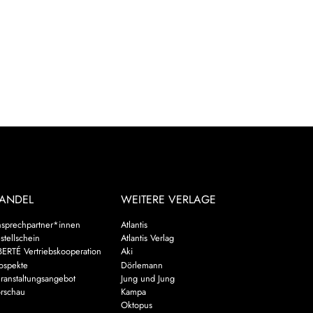
ANDEL
WEITERE VERLAGE
sprechpartner*innen
Atlantis
stellschein
Atlantis Verlag
BERTÉ Vertriebskooperation
Aki
ospekte
Dörlemann
ranstaltungsangebot
Jung und Jung
rschau
Kampa
Oktopus