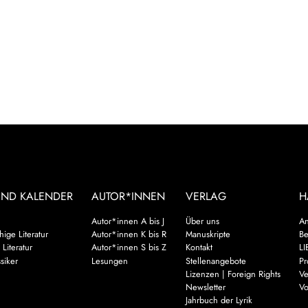
UND KALENDER
AUTOR*INNEN
VERLAG
H
Autor*innen A bis J
Über uns
An
ige Literatur
Autor*innen K bis R
Manuskripte
Be
 Literatur
Autor*innen S bis Z
Kontakt
LI
siker
Lesungen
Stellenangebote
Pr
Lizenzen | Foreign Rights
Ve
Newsletter
Vo
Jahrbuch der Lyrik