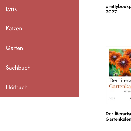
prettybookp
Lyrik
2027
Katzen
Garten
Sachbuch
Hörbuch
Der literari
Gartenkale