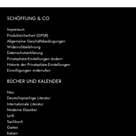
AKTUELLES
SCHÖFFLING & CO
NEWSLETTER
Impressum
Produktsicherheit (GPSR)
WEITERE VERLAGE
Allgemeine Geschäftsbedingungen
Widerrufsbelehrung
Datenschutzerklärung
Privatsphäre-Einstellungen ändern
Search:
Historie der Privatsphäre-Einstellungen
Einwilligungen widerrufen
BÜCHER UND KALENDER
Neu
Deutschsprachige Literatur
Internationale Literatur
Moderne Klassiker
Lyrik
Sachbuch
Garten
Katzen