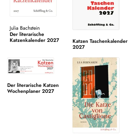
Katzen
JAHRBUCH DER LYRIK
Julia Bachstein
Der literarische
Katzenkalender 2027
KALENDER
Katzen Taschenkalender
2027
Unt
AUTOR*INNEN
aus
LESUNGEN
Unt
Der literarische Katzen
VERLAG
Wochenplaner 2027
aus
Unt
HANDEL
aus
Unt
LIZENZEN | FOREIGN RIGHTS
aus
AKTUELLES