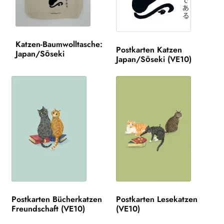
Katzen
JAHRBUCH DER LYRIK
Katzen-Baumwolltasche:
Postkarten Katzen
Japan/Sōseki
Japan/Sōseki (VE10)
KALENDER
Unt
AUTOR*INNEN
aus
LESUNGEN
Unt
VERLAG
aus
Unt
HANDEL
aus
Unt
LIZENZEN | FOREIGN RIGHTS
aus
Postkarten Bücherkatzen
Postkarten Lesekatzen
Freundschaft (VE10)
(VE10)
AKTUELLES