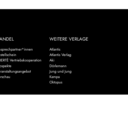
ANDEL
WEITERE VERLAGE
sprechpartner*innen
Atlantis
stellschein
Atlantis Verlag
BERTÉ Vertriebskooperation
Aki
ospekte
Dörlemann
ranstaltungsangebot
Jung und Jung
rschau
Kampa
Oktopus