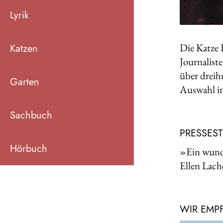
Lyrik
Die Katze 
Katzen
Journalist
über dreih
Garten
Auswahl in
Sachbuch
PRESSES
Hörbuch
»Ein wund
Ellen Lach
WIR EMP