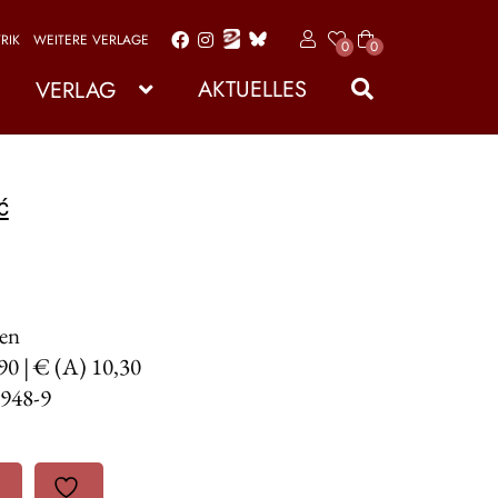
RIK
WEITERE VERLAGE
x
0
0
Zur
Zum
Art
Navigation
Inhalt
ike
AKTUELLES
VERLAG
l
springen
springen
ć
den
,90 | € (A) 10,30
948-9