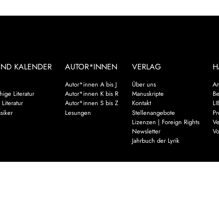
UND KALENDER
AUTOR*INNEN
VERLAG
H
Autor*innen A bis J
Über uns
An
ige Literatur
Autor*innen K bis R
Manuskripte
Be
 Literatur
Autor*innen S bis Z
Kontakt
LI
siker
Lesungen
Stellenangebote
Pr
Lizenzen | Foreign Rights
Ve
Newsletter
Vo
Jahrbuch der Lyrik
Mehr
es