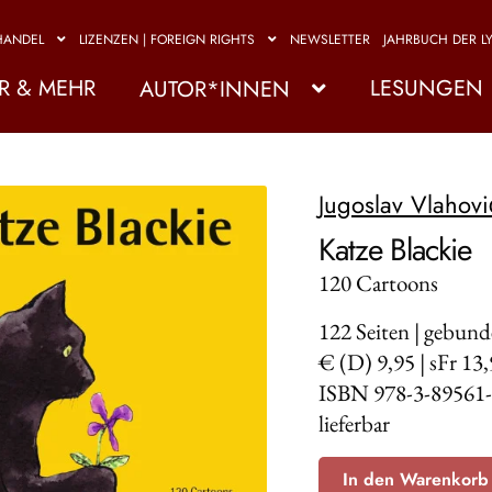
HANDEL
LIZENZEN | FOREIGN RIGHTS
NEWSLETTER
JAHRBUCH DER LY
R & MEHR
LESUNGEN
AUTOR*INNEN
Jugoslav Vlahovi
Katze Blackie
120 Cartoons
122
Seiten | gebun
€ (D) 9,95 | sFr 13
ISBN 978-3-89561-
lieferbar
In den Warenkorb