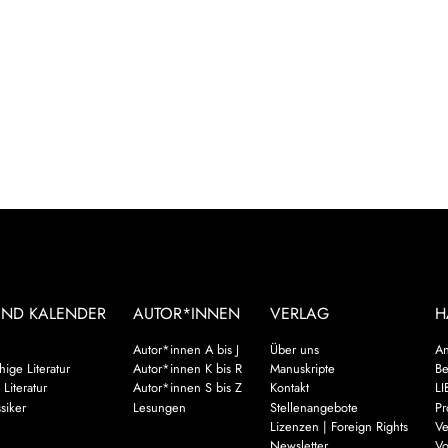
UND KALENDER
AUTOR*INNEN
VERLAG
H
Autor*innen A bis J
Über uns
An
ige Literatur
Autor*innen K bis R
Manuskripte
Be
 Literatur
Autor*innen S bis Z
Kontakt
LI
siker
Lesungen
Stellenangebote
Pr
Lizenzen | Foreign Rights
Ve
Newsletter
Vo