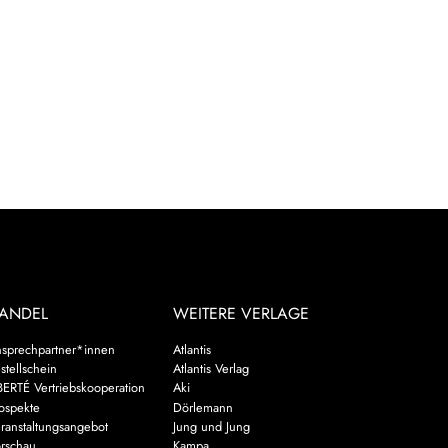
ANDEL
WEITERE VERLAGE
sprechpartner*innen
Atlantis
stellschein
Atlantis Verlag
BERTÉ Vertriebskooperation
Aki
ospekte
Dörlemann
ranstaltungsangebot
Jung und Jung
rschau
Kampa