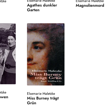
Elsemarie Maletzke
Elsemarie Maletzke
etzke
Agathes dunkler
Magnolienmord
Garten
etzke
Elsemarie Maletzke
Bowen
Miss Burney trägt
Grün