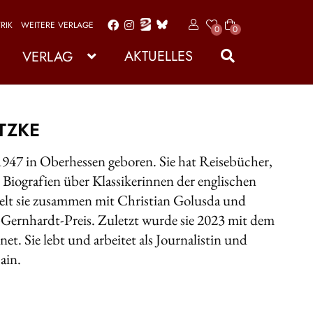
RIK
WEITERE VERLAGE
x
0
0
Zur
Zum
Art
Navigation
Inhalt
ike
AKTUELLES
VERLAG
l
springen
springen
TZKE
947 in Oberhessen geboren. Sie hat Reisebücher,
iografien über Klassikerinnen der englischen
hielt sie zusammen mit Christian Golusda und
Gernhardt-Preis. Zuletzt wurde sie 2023 mit dem
et. Sie lebt und arbeitet als Journalistin und
ain.