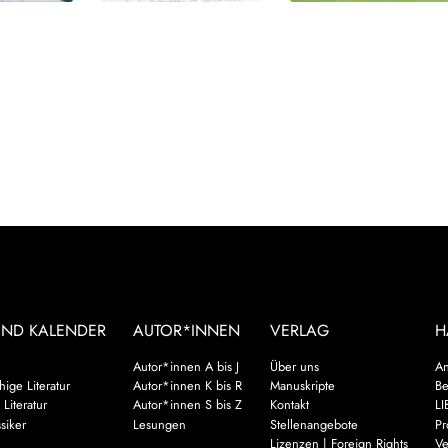
UND KALENDER
AUTOR*INNEN
VERLAG
H
Autor*innen A bis J
Über uns
An
ige Literatur
Autor*innen K bis R
Manuskripte
Be
 Literatur
Autor*innen S bis Z
Kontakt
LI
siker
Lesungen
Stellenangebote
Pr
Lizenzen | Foreign Rights
Ve