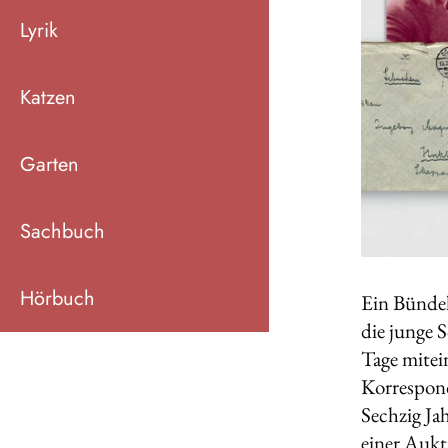
Lyrik
Katzen
Garten
Sachbuch
Hörbuch
Ein Bündel
die junge 
Tage mitei
Korrespond
Sechzig Jah
einer Aukti