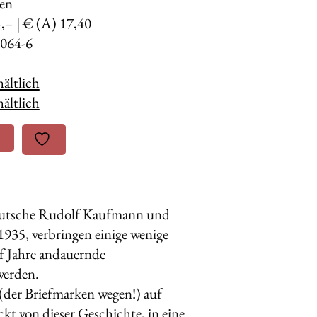
den
4,– | € (A) 17,40
064-6
ältlich
ältlich
 Deutsche Rudolf Kaufmann und
1935, verbringen einige wenige
nf Jahre andauernde
werden.
e (der Briefmarken wegen!) auf
ckt von dieser Geschichte, in eine