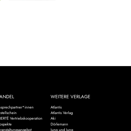
ANDEL
WEITERE VERLAGE
sprechpartner*innen
Atlantis
stellschein
Atlantis Verlag
BERTÉ Vertriebskooperation
Aki
ospekte
Dörlemann
ranstaltungsangebot
Jung und Jung