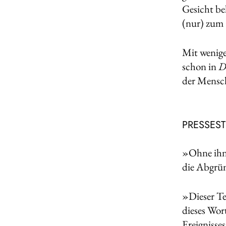
Gesicht be
(nur) zum
Mit wenige
schon in
D
der Mensch
PRESSES
»Ohne ihn 
die Abgrü
»Dieser Te
dieses Wor
Ereignisse