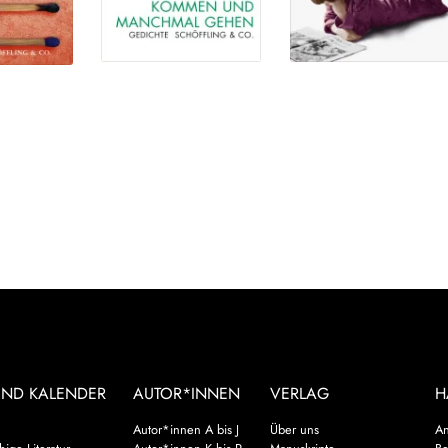
UND KALENDER
AUTOR*INNEN
VERLAG
H
Autor*innen A bis J
Über uns
An