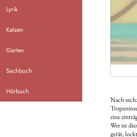
Lyrik
Katzen
Garten
Sachbuch
Hörbuch
Nach sechz
Tropeninse
eine eintr
Wer ist di
gerät, loc