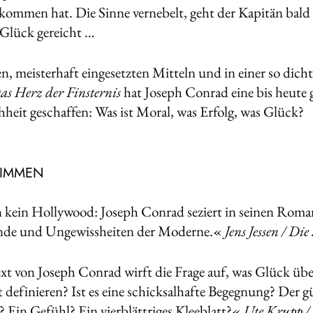
kommen hat. Die Sinne vernebelt, geht der Kapitän bald 
 Glück gereicht …
n, meisterhaft eingesetzten Mitteln und in einer so dich
as Herz der Finsternis
hat Joseph Conrad eine bis heute 
heit geschaffen: Was ist Moral, was Erfolg, was Glück?
TIMMEN
kein Hollywood: Joseph Conrad seziert in seinen Roma
nde und Ungewissheiten der Moderne.«
Jens Jessen / Die
xt von Joseph Conrad wirft die Frage auf, was Glück üb
t definieren? Ist es eine schicksalhafte Begegnung? Der 
s? Ein Gefühl? Ein vierblättriges Kleeblatt?«
Ute Krupp /