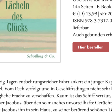
144
Seiten | E-Book
€ (D) 13,99 | sFr 2
ISBN 978-3-7317-0
lieferbar
Auch gebunden erhä
Hier bestellen
ig Tagen entbehrungsreicher Fahrt ankert ein junger Kap
l. Vom Pech verfolgt und in Geschäftsdingen nicht sehr b
ägliche Fracht zu verschaffen. Kaum ist das Schiff vertä
eser Jacobus, über den so manches unvorteilhafte Gerücht
kt Jacobus ihn in sein Haus, zu seiner betörend schönen 