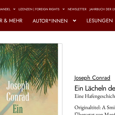
HANDEL
LIZENZEN | FOREIGN RIGHTS
NEWSLETTER
JAHRBUCH DER LY
R & MEHR
LESUNGEN
AUTOR*INNEN
Joseph Conrad
Ein Lächeln d
Eine Hafengeschich
Originaltitel: A Smi
Übersetzt von Manf