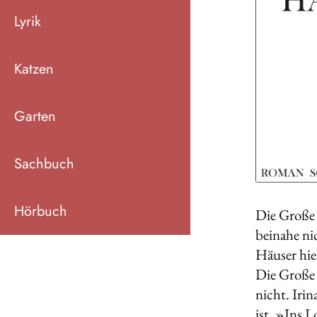
Lyrik
Katzen
Garten
Sachbuch
Hörbuch
Die Große H
beinahe ni
Häuser hie
Die Große 
nicht. Iri
ist. »Ins L