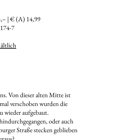
5,– | € (A) 14,99
174-7
ltlich
s. Von dieser alten Mitte ist
h mal verschoben wurden die
eu wieder aufgebaut.
l hindurchgegangen, oder auch
burger Straße stecken geblieben
heraus?