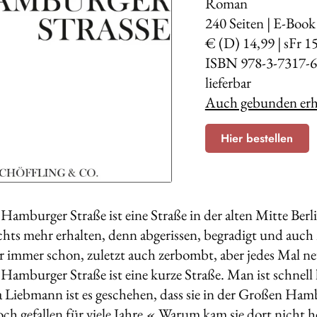
Roman
240
Seiten | E-Book
€ (D) 14,99 | sFr 1
ISBN 978-3-7317-6
lieferbar
Auch gebunden erhä
Hier bestellen
amburger Straße ist eine Straße in der alten Mitte Berlin
chts mehr erhalten, denn abgerissen, begradigt und auc
r immer schon, zuletzt auch zerbombt, aber jedes Mal n
Hamburger Straße ist eine kurze Straße. Man ist schnel
na Liebmann ist es geschehen, dass sie in der Großen Ham
och gefallen für viele Jahre.« Warum kam sie dort nicht 