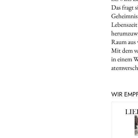
Das fragt s
Geheimnis s
Lebenszeit
herumzuwan
Raum aus v
Mit dem vo
in einem W
atemversch
WIR EMP