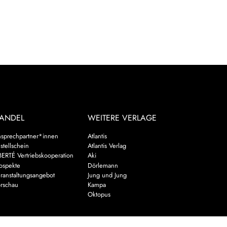
ANDEL
WEITERE VERLAGE
sprechpartner*innen
Atlantis
stellschein
Atlantis Verlag
BERTÉ Vertriebskooperation
Aki
ospekte
Dörlemann
ranstaltungsangebot
Jung und Jung
rschau
Kampa
Oktopus