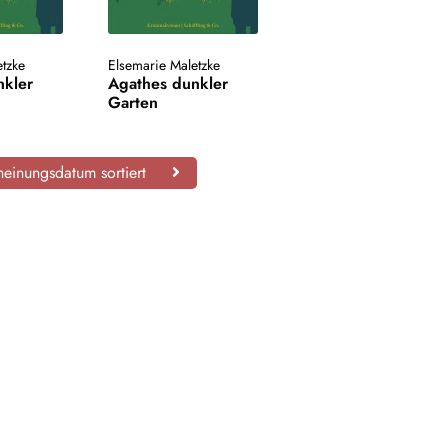
etzke
Elsemarie Maletzke
nkler
Agathes dunkler
Garten
einungsdatum sortiert