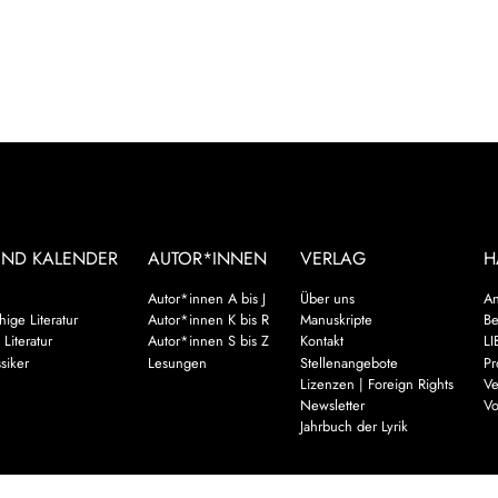
UND KALENDER
AUTOR*INNEN
VERLAG
H
Autor*innen A bis J
Über uns
An
ige Literatur
Autor*innen K bis R
Manuskripte
Be
 Literatur
Autor*innen S bis Z
Kontakt
LI
siker
Lesungen
Stellenangebote
Pr
Lizenzen | Foreign Rights
Ve
Newsletter
Vo
Jahrbuch der Lyrik
Mehr