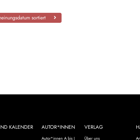
einungsdatum sortiert
UND KALENDER
AUTOR*INNEN
VERLAG
H
Autor*innen A bis J
Über uns
An