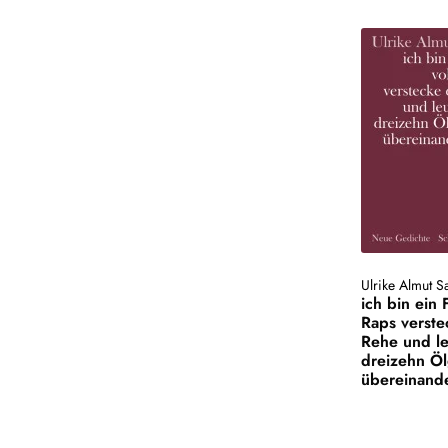
Ulrike Almut S
ich bin ein 
Raps verste
Rehe und l
dreizehn Ö
übereinand