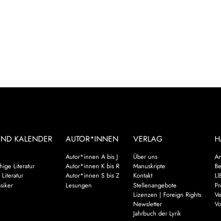
UND KALENDER
AUTOR*INNEN
VERLAG
H
Autor*innen A bis J
Über uns
An
ige Literatur
Autor*innen K bis R
Manuskripte
Be
 Literatur
Autor*innen S bis Z
Kontakt
LI
siker
Lesungen
Stellenangebote
Pr
Lizenzen | Foreign Rights
Ve
Newsletter
Vo
Jahrbuch der Lyrik