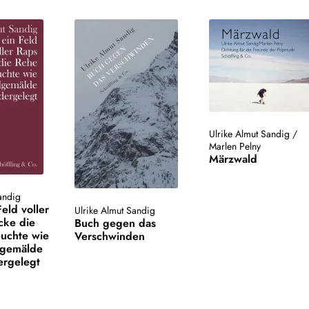
Ulrike Almut Sandig
/
Marlen Pelny
Märzwald
andig
Feld voller
Ulrike Almut Sandig
cke die
Buch gegen das
euchte wie
Verschwinden
lgemälde
ergelegt