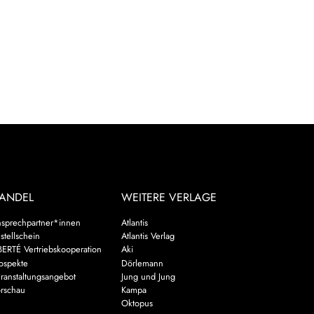
ANDEL
WEITERE VERLAGE
sprechpartner*innen
Atlantis
stellschein
Atlantis Verlag
BERTÉ Vertriebskooperation
Aki
ospekte
Dörlemann
ranstaltungsangebot
Jung und Jung
rschau
Kampa
Oktopus