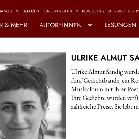
HANDEL
LIZENZEN | FOREIGN RIGHTS
NEWSLETTER
JAHRBUCH DER LY
R & MEHR
LESUNGEN
AUTOR*INNEN
ULRIKE ALMUT S
Ulrike Almut Sandig wurde 
fünf Gedichtbände, ein Ro
Musikalbum mit ihrer Poetr
Ihre Gedichte wurden verfil
zahlreiche Preise. Sie lebt m