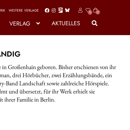
RIK
WEITERE VERLAGE
x
0
0
Zur
Zum
Art
Navigation
Inhalt
ike
AKTUELLES
VERLAG
l
springen
springen
ANDIG
in Großenhain geboren. Bisher erschienen von ihr
man, drei Hörbücher, zwei Erzählungsbände, ein
y-Band Landschaft sowie zahlreiche Hörspiele.
mt und übersetzt, für ihr Werk erhielt sie
it ihrer Familie in Berlin.