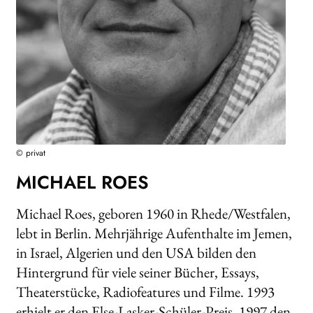
AKTUELLES
NEWSLETTER
WEITERE VERLAGE
Search:
© privat
MICHAEL ROES
Michael Roes, geboren 1960 in Rhede/Westfalen,
lebt in Berlin. Mehrjährige Aufenthalte im Jemen,
in Israel, Algerien und den USA bilden den
Hintergrund für viele seiner Bücher, Essays,
Theaterstücke, Radiofeatures und Filme. 1993
erhielt er den Else-Lasker-Schüler-Preis, 1997 den