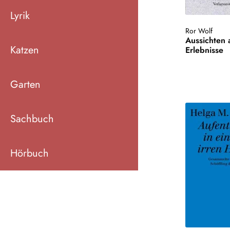
Lyrik
Ror Wolf
Aussichten 
Katzen
Erlebnisse
Garten
Sachbuch
Hörbuch