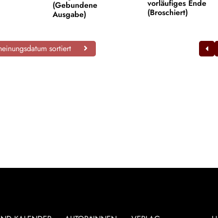
vorläufiges Ende
(Gebundene
(Broschiert)
Ausgabe)
einungsdatum sortiert