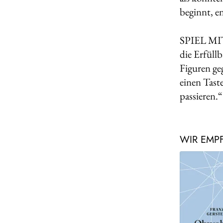
beginnt, e
SPIEL MIT 
die Erfüll
Figuren g
einen Taste
passieren.“
WIR EMP