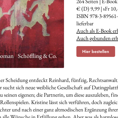
264
Seiten | E-Book
€ (D) 9,99 | sFr 10,
ISBN 978-3-89561-
lieferbar
Auch als E-Book erh
Auch gebunden erhä
Hier bestellen
er Scheidung entdeckt Reinhard, fünfzig, Rechtsanwalt, 
Er sucht sich neue weibliche Gesellschaft auf Datingpla
u seinen eigenen; die Partnerin, um diese auszuleben, fin
ollenspielen. Kristine lässt sich verführen, doch zugleic
ochter und nach einer ganz altmodischen Ergänzung ihrer F
n alle Wünsche in Erfüllung gehen. Aber was als harmlo