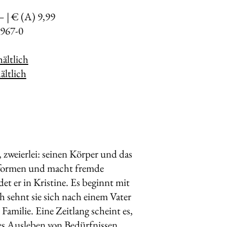
– | € (A) 9,99
967-0
ältlich
ltlich
zweierlei: seinen Körper und das
ttformen und macht fremde
det er in Kristine. Es beginnt mit
h sehnt sie sich nach einem Vater
amilie. Eine Zeitlang scheint es,
ses Ausleben von Bedürfnissen