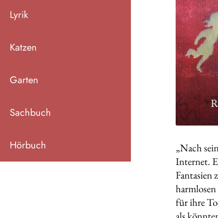
Lyrik
Katzen
Garten
Sachbuch
Hörbuch
„Nach sein
Internet. 
Fantasien z
harmlosen R
für ihre T
als könnte