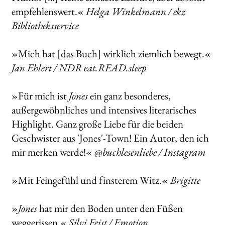
empfehlenswert.«
Helga Winkelmann / ekz
Bibliotheksservice
»Mich hat [das Buch] wirklich ziemlich bewegt.«
Jan Ehlert / NDR eat.READ.sleep
»Für mich ist
Jones
ein ganz besonderes,
außergewöhnliches und intensives literarisches
Highlight. Ganz große Liebe für die beiden
Geschwister aus 'Jones'-Town! Ein Autor, den ich
mir merken werde!«
@buchlesenliebe / Instagram
»Mit Feingefühl und finsterem Witz.«
Brigitte
»
Jones
hat mir den Boden unter den Füßen
weggerissen.«
Silvi Feist / Emotion