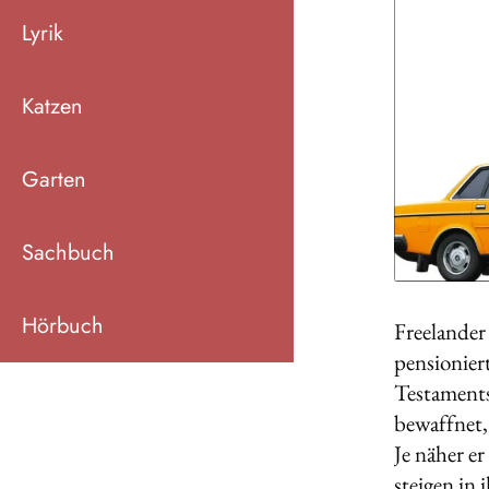
Lyrik
Katzen
Garten
Sachbuch
Hörbuch
Freelander
pensionier
Testaments
bewaffnet, 
Je näher e
steigen in