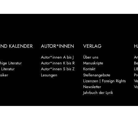
UND KALENDER
AUTOR*INNEN
VERLAG
H
Autor*innen A bis J
Über uns
An
ige Literatur
Autor*innen K bis R
Manuskripte
Be
 Literatur
Autor*innen S bis Z
Kontakt
LI
siker
Lesungen
Stellenangebote
Pr
Lizenzen | Foreign Rights
Ve
Newsletter
Vo
Jahrbuch der Lyrik
Mehr
es