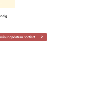
andig
einungsdatum sortiert