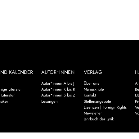
UND KALENDER
AUTOR*INNEN
VERLAG
H
Autor*innen A bis J
Über uns
An
ige Literatur
Autor*innen K bis R
Manuskripte
Be
 Literatur
Autor*innen S bis Z
Kontakt
LI
siker
Lesungen
Stellenangebote
Pr
Lizenzen | Foreign Rights
Ve
Newsletter
Vo
Jahrbuch der Lyrik
Mehr