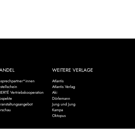
ANDEL
WEITERE VERLAGE
sprechpartner*innen
Atlantis
stellschein
Atlantis Verlag
BERTÉ Vertriebskooperation
Aki
ospekte
Dörlemann
ranstaltungsangebot
Jung und Jung
rschau
Kampa
Oktopus