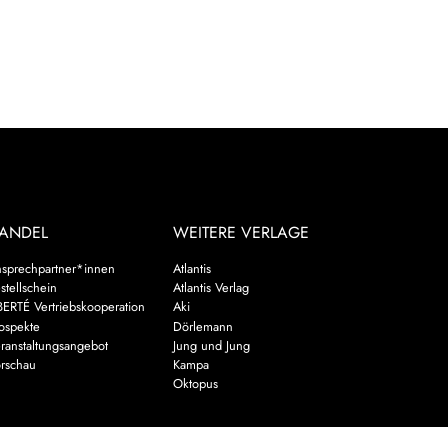
ANDEL
WEITERE VERLAGE
sprechpartner*innen
Atlantis
stellschein
Atlantis Verlag
BERTÉ Vertriebskooperation
Aki
ospekte
Dörlemann
ranstaltungsangebot
Jung und Jung
rschau
Kampa
Oktopus