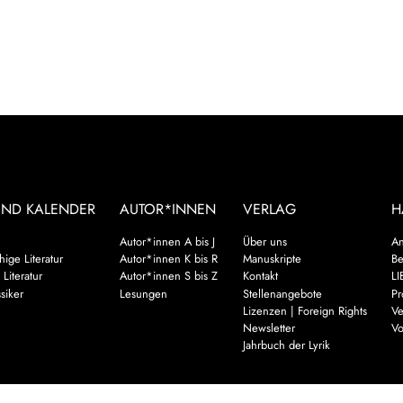
UND KALENDER
AUTOR*INNEN
VERLAG
H
Autor*innen A bis J
Über uns
An
ige Literatur
Autor*innen K bis R
Manuskripte
Be
 Literatur
Autor*innen S bis Z
Kontakt
LI
siker
Lesungen
Stellenangebote
Pr
Lizenzen | Foreign Rights
Ve
Newsletter
Vo
Jahrbuch der Lyrik
Mehr