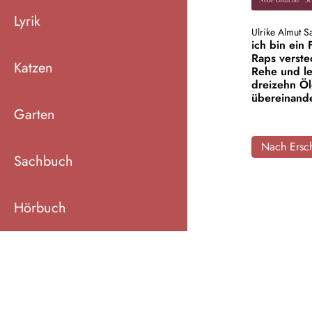
Lyrik
Ulrike Almut S
ich bin ein 
Raps verste
Katzen
Rehe und l
dreizehn Ö
übereinand
Garten
Nach Ersch
Sachbuch
Hörbuch