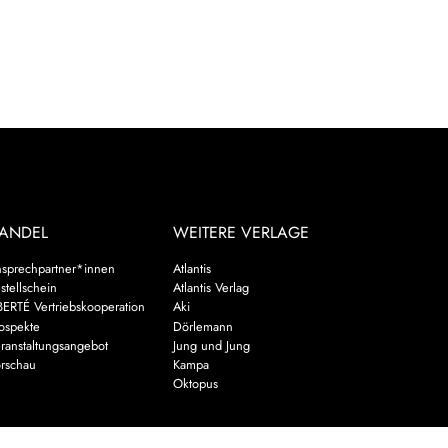
ANDEL
WEITERE VERLAGE
sprechpartner*innen
Atlantis
stellschein
Atlantis Verlag
BERTÉ Vertriebskooperation
Aki
ospekte
Dörlemann
ranstaltungsangebot
Jung und Jung
rschau
Kampa
Oktopus