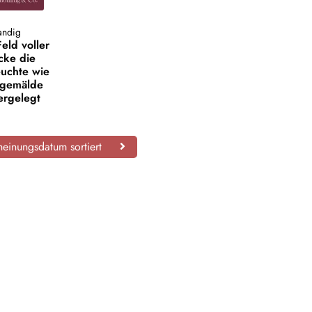
andig
Feld voller
cke die
euchte wie
lgemälde
ergelegt
einungsdatum sortiert