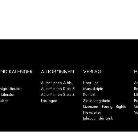
UND KALENDER
AUTOR*INNEN
VERLAG
H
Autor*innen A bis J
Über uns
An
ige Literatur
Autor*innen K bis R
Manuskripte
Be
 Literatur
Autor*innen S bis Z
Kontakt
LI
siker
Lesungen
Stellenangebote
Pr
Lizenzen | Foreign Rights
Ve
Newsletter
Vo
Jahrbuch der Lyrik
Mehr