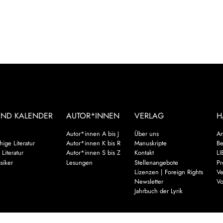
UND KALENDER
AUTOR*INNEN
VERLAG
H
Autor*innen A bis J
Über uns
An
ige Literatur
Autor*innen K bis R
Manuskripte
Be
 Literatur
Autor*innen S bis Z
Kontakt
LI
siker
Lesungen
Stellenangebote
Pr
Lizenzen | Foreign Rights
Ve
Newsletter
Vo
Jahrbuch der Lyrik
Mehr