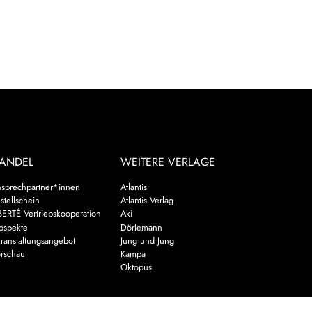
ANDEL
WEITERE VERLAGE
sprechpartner*innen
Atlantis
stellschein
Atlantis Verlag
BERTÉ Vertriebskooperation
Aki
ospekte
Dörlemann
ranstaltungsangebot
Jung und Jung
rschau
Kampa
Oktopus