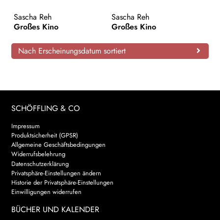
AKTUELLES
Sascha Reh
Sascha Reh
Großes Kino
Großes Kino
NEWSLETTER
Nach Erscheinungsdatum sortiert
WEITERE VERLAGE
Search:
SCHÖFFLING & CO
Impressum
Produktsicherheit (GPSR)
Allgemeine Geschäftsbedingungen
Widerrufsbelehrung
Datenschutzerklärung
Privatsphäre-Einstellungen ändern
Historie der Privatsphäre-Einstellungen
Einwilligungen widerrufen
BÜCHER UND KALENDER