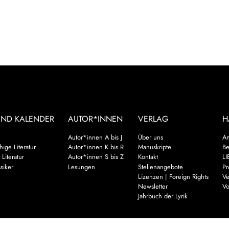
UND KALENDER
AUTOR*INNEN
VERLAG
H
Autor*innen A bis J
Über uns
An
ige Literatur
Autor*innen K bis R
Manuskripte
Be
 Literatur
Autor*innen S bis Z
Kontakt
LI
siker
Lesungen
Stellenangebote
Pr
Lizenzen | Foreign Rights
Ve
Newsletter
Vo
Jahrbuch der Lyrik
Mehr