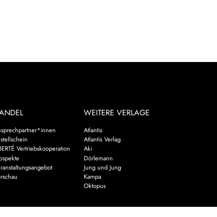
ANDEL
WEITERE VERLAGE
sprechpartner*innen
Atlantis
stellschein
Atlantis Verlag
BERTÉ Vertriebskooperation
Aki
ospekte
Dörlemann
ranstaltungsangebot
Jung und Jung
rschau
Kampa
Oktopus