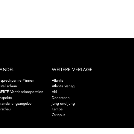
ANDEL
WEITERE VERLAGE
sprechpartner*innen
Atlantis
stellschein
Atlantis Verlag
BERTÉ Vertriebskooperation
Aki
ospekte
Dörlemann
ranstaltungsangebot
Jung und Jung
rschau
Kampa
Oktopus