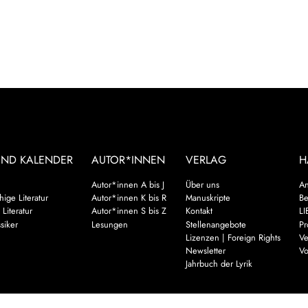
UND KALENDER
AUTOR*INNEN
VERLAG
H
Autor*innen A bis J
Über uns
An
ige Literatur
Autor*innen K bis R
Manuskripte
Be
 Literatur
Autor*innen S bis Z
Kontakt
LI
siker
Lesungen
Stellenangebote
Pr
Lizenzen | Foreign Rights
Ve
Newsletter
Vo
Jahrbuch der Lyrik
Mehr