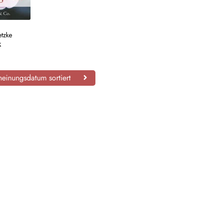
etzke
k
einungsdatum sortiert