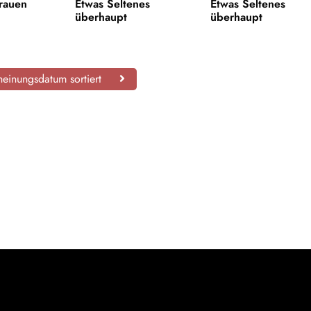
Frauen
Etwas Seltenes
Etwas Seltenes
überhaupt
überhaupt
einungsdatum sortiert