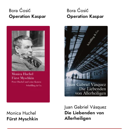
AKTUELLES
Bora Ćosić
Bora Ćosić
Operation Kaspar
Operation Kaspar
NEWSLETTER
WEITERE VERLAGE
Search:
Juan Gabriel Vásquez
Die Liebenden von
Monica Huchel
Allerheiligen
Fürst Myschkin