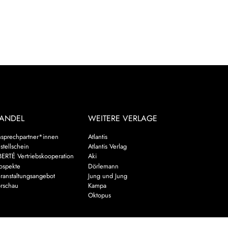
ANDEL
WEITERE VERLAGE
sprechpartner*innen
Atlantis
stellschein
Atlantis Verlag
BERTÉ Vertriebskooperation
Aki
ospekte
Dörlemann
ranstaltungsangebot
Jung und Jung
rschau
Kampa
Oktopus