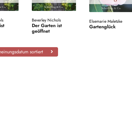
ls
Beverley Nichols
Elsemarie Maletzke
ist
Der Garten ist
Gartenglück
geöffnet
einungsdatum sortiert