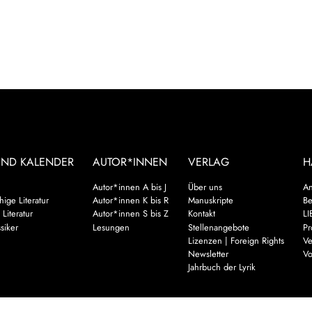
UND KALENDER
AUTOR*INNEN
VERLAG
H
Autor*innen A bis J
Über uns
An
ige Literatur
Autor*innen K bis R
Manuskripte
Be
 Literatur
Autor*innen S bis Z
Kontakt
LI
siker
Lesungen
Stellenangebote
Pr
Lizenzen | Foreign Rights
Ve
Newsletter
Vo
Jahrbuch der Lyrik
Mehr