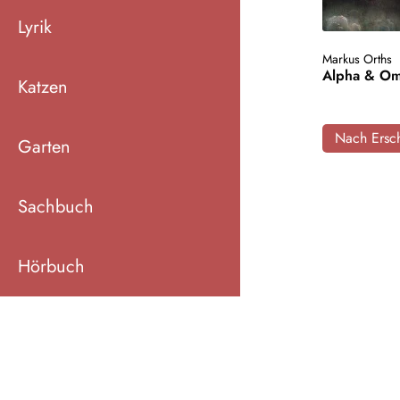
Lyrik
Markus Orths
Alpha & O
Katzen
Nach Ersch
Garten
Sachbuch
Hörbuch