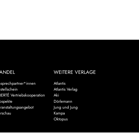
ANDEL
WEITERE VERLAGE
sprechpartner*innen
Atlantis
stellschein
Atlantis Verlag
BERTÉ Vertriebskooperation
Aki
ospekte
Dörlemann
ranstaltungsangebot
Jung und Jung
rschau
Kampa
Oktopus