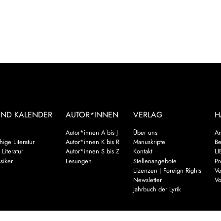
UND KALENDER
AUTOR*INNEN
VERLAG
H
Autor*innen A bis J
Über uns
An
ige Literatur
Autor*innen K bis R
Manuskripte
Be
 Literatur
Autor*innen S bis Z
Kontakt
LI
siker
Lesungen
Stellenangebote
Pr
Lizenzen | Foreign Rights
Ve
Newsletter
Vo
Jahrbuch der Lyrik
Mehr