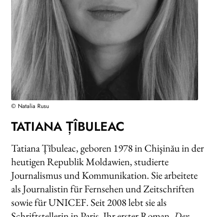
AKTUELLES
NEWSLETTER
WEITERE VERLAGE
Search:
© Natalia Rusu
TATIANA ȚÎBULEAC
Tatiana Țîbuleac, geboren 1978 in Chişinău in der
heutigen Republik Moldawien, studierte
Journalismus und Kommunikation. Sie arbeitete
als Journalistin für Fernsehen und Zeitschriften
sowie für UNICEF. Seit 2008 lebt sie als
Schriftstellerin in Paris. Ihr erster Roman,
Der