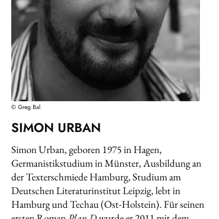
AKTUELLES
NEWSLETTER
WEITERE VERLAGE
Search:
© Greg Bal
SIMON URBAN
Simon Urban, geboren 1975 in Hagen,
Germanistikstudium in Münster, Ausbildung an
der Texterschmiede Hamburg, Studium am
Deutschen Literaturinstitut Leipzig, lebt in
Hamburg und Techau (Ost-Holstein). Für seinen
ersten Roman
Plan D
wurde er 2011 mit dem