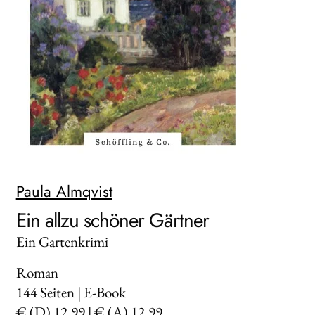
AKTUELLES
NEWSLETTER
WEITERE VERLAGE
Search:
Paula Almqvist
Ein allzu schöner Gärtner
Ein Gartenkrimi
Roman
144
Seiten | E-Book
€ (D) 12,99 | € (A) 12,99