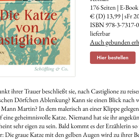
176
Seiten | E-Book
€ (D) 13,99 | sFr 2
ISBN 978-3-7317-0
lieferbar
Auch gebunden erhä
Hier bestellen
kt ihrer Trauer beschließt sie, nach Castiglione zu reise
ischen Dörfchen Ablenkung? Kann sie einen Blick nach v
 Mann Martin? In dem malerisch an einer Klippe gelegene
auf eine geheimnisvolle Katze. Niemand hat sie ihr angekü
heint sehr eigen zu sein. Bald kommt es der Erzählerin so vo
r: Die graue Katze mit den gelben Augen wird zu ihrer Beg