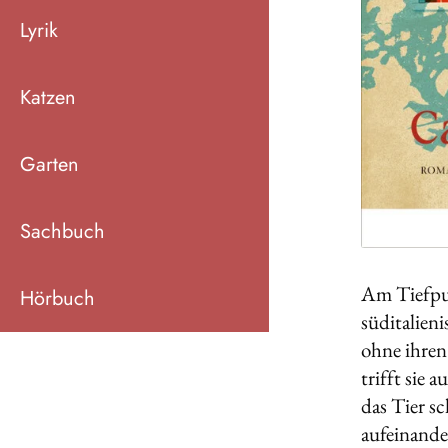
Lyrik
Katzen
Garten
Sachbuch
Am Tiefpun
Hörbuch
süditalien
ohne ihren
trifft sie 
das Tier sc
aufeinande