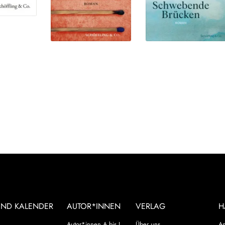
UND KALENDER
AUTOR*INNEN
VERLAG
H
Autor*innen A bis J
Über uns
An