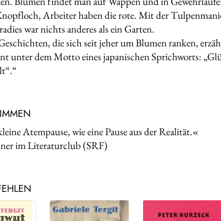
n. Blumen findet man auf Wappen und in Gewehrläufen,
nopfloch, Arbeiter haben die rote. Mit der Tulpenmanie
adies war nichts anderes als ein Garten.
 Geschichten, die sich seit jeher um Blumen ranken, erzäh
t unter dem Motto eines japanischen Sprichworts: „Glü
t“.“
TIMMEN
kleine Atempause, wie eine Pause aus der Realität.«
iner im Literaturclub (SRF)
FEHLEN