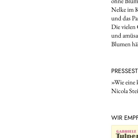
ohne Blume
Nelke im K
und das Par
Die vielen
und amüsan
Blumen häl
PRESSES
»Wie eine 
Nicola Ste
WIR EMP