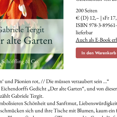
200
Seiten
€ (D) 12,– | sFr 17
ISBN 978-3-89561-
lieferbar
Auch als E-Book erh
In den Warenkorb
n‘ und Päonien rot, // Die müssen verzaubert sein …“
 Eichendorffs Gedicht „Der alte Garten“, und von dieser
zählt Gabriele Tergit.
bolisieren Schönheit und Sanftmut, Liebenswürdigkeit 
chmücken sich und ihre Tische mit Blumen, kaum ein fe