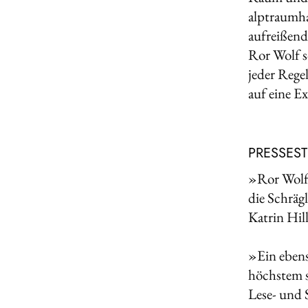
alptraumha
aufreißen
Ror Wolf s
jeder Rege
auf eine E
PRESSES
»Ror Wolf 
die Schrä
Katrin Hil
»Ein ebens
höchstem s
Lese- und 