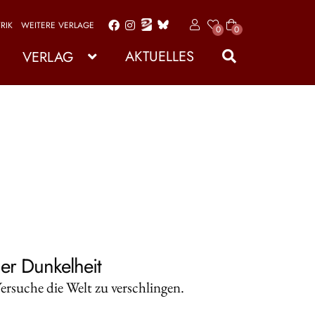
RIK
WEITERE VERLAGE
x
0
0
Zur
Zum
Art
Navigation
Inhalt
ike
AKTUELLES
VERLAG
l
springen
springen
er Dunkelheit
suche die Welt zu verschlingen.