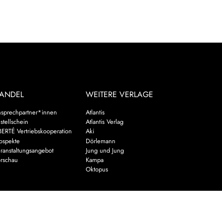
ANDEL
WEITERE VERLAGE
sprechpartner*innen
Atlantis
stellschein
Atlantis Verlag
BERTÉ Vertriebskooperation
Aki
ospekte
Dörlemann
ranstaltungsangebot
Jung und Jung
rschau
Kampa
Oktopus