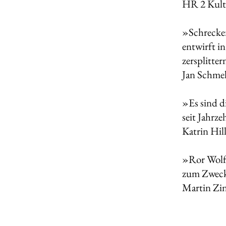
HR 2 Kult
»Schrecken
entwirft i
zersplitte
Jan Schme
»Es sind d
seit Jahrz
Katrin Hil
»Ror Wolfs
zum Zwecke
Martin Zi