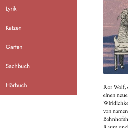
Lyrik
Katzen
Garten
Sachbuch
Hörbuch
Ror Wolf, 
einen neue
Wirklichke
von namenl
Bahnhofsho
Raum und Z