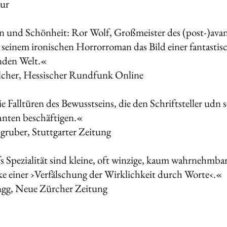
ur
 und Schönheit: Ror Wolf, Großmeister des (post-)avant
n seinem ironischen Horrorroman das Bild einer fantastis
rnden Welt.«
lcher, Hessischer Rundfunk Online
ie Falltüren des Bewusstseins, die den Schriftsteller udn
ehnten beschäftigen.«
lgruber, Stuttgarter Zeitung
 Spezialität sind kleine, oft winzige, kaum wahrnehmb
 einer ›Verfälschung der Wirklichkeit durch Worte‹.«
ngg, Neue Zürcher Zeitung