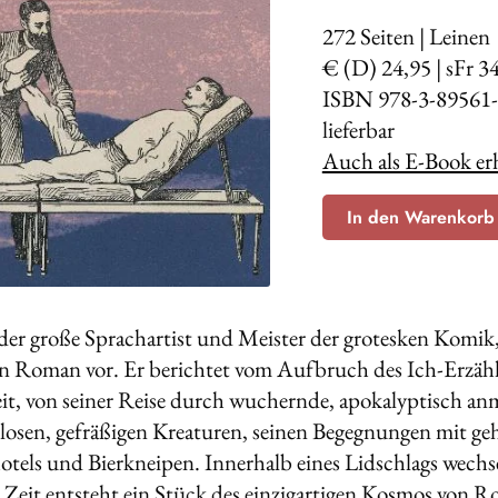
272
Seiten | Leinen
€ (D) 24,95 | sFr 3
ISBN 978-3-89561-
lieferbar
Auch als E-Book erh
In den Warenkorb
der große Sprachartist und Meister der grotesken Komik,
n Roman vor. Er berichtet vom Aufbruch des Ich-Erzähler
it, von seiner Reise durch wuchernde, apokalyptisch a
osen, gefräßigen Kreaturen, seinen Begegnungen mit ge
tels und Bierkneipen. Innerhalb eines Lidschlags wechs
eit entsteht ein Stück des einzigartigen Kosmos von Ro