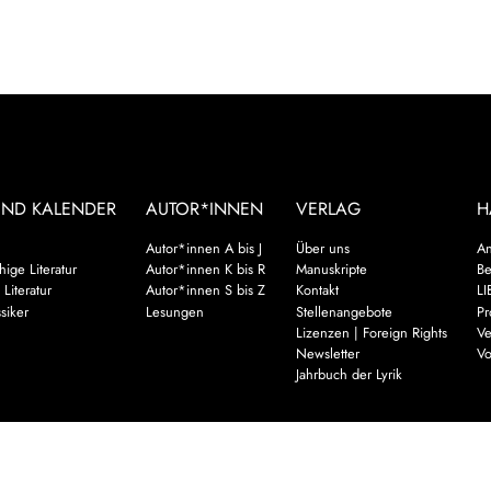
UND KALENDER
AUTOR*INNEN
VERLAG
H
Autor*innen A bis J
Über uns
An
ige Literatur
Autor*innen K bis R
Manuskripte
Be
 Literatur
Autor*innen S bis Z
Kontakt
LI
siker
Lesungen
Stellenangebote
Pr
Lizenzen | Foreign Rights
Ve
Newsletter
Vo
Jahrbuch der Lyrik
Mehr
es