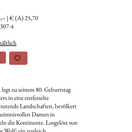
4,– | € (A) 25,70
307-4
ältlich
 legt zu seinem 80. Geburtstag
s in eine entfesselte
nmutende Landschaften, bevölkert
heimnisvollen Damen in
eln die Kontinente. Losgelöst von
r Wolf: ein zugleich