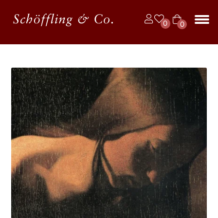
Zur
Zum
0
0
Navigation
Inhalt
Art
springen
springen
Unt
BÜCHER
ike
aus
l
JAHRBUCH DER LYRIK
KALENDER
Unt
AUTOR*INNEN
aus
LESUNGEN
Unt
VERLAG
aus
Unt
HANDEL
aus
Unt
LIZENZEN | FOREIGN RIGHTS
aus