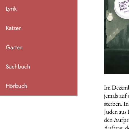
Lyrik
Katzen
Garten
Sachbuch
Hörbuch
Im Dezemb
jemals auf
sterben. In
Juden aus 
den Aufpr
Auftrag, d