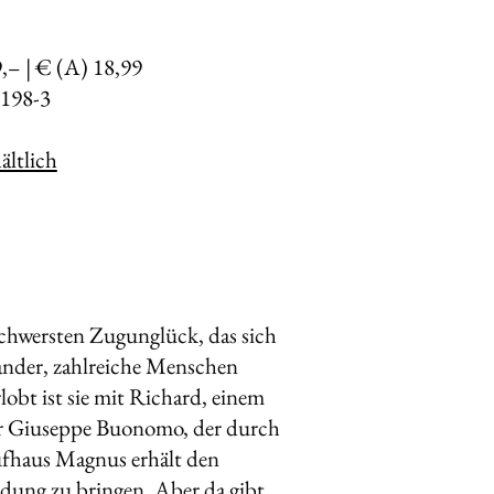
9,– | € (A) 18,99
198-3
ltlich
hwersten Zugunglück, das sich
nander, zahlreiche Menschen
rlobt ist sie mit Richard, einem
ener Giuseppe Buonomo, der durch
fhaus Magnus erhält den
eidung zu bringen. Aber da gibt