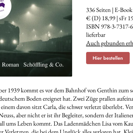
336
Seiten | E-Book
€ (D) 18,99 | sFr 1
ISBN 978-3-7317-6
lieferbar
Auch gebunden erhä
Hier bestellen
er 1939 kommt es vor dem Bahnhof von Genthin zum sc
 deutschem Boden ereignet hat. Zwei Züge prallen aufei
 einem davon sitzt Carla, die schwer verletzt überlebt. Ve
Neuss, aber nicht er ist ihr Begleiter, sondern der Itali
all ums Leben kommt. Das Ladenmädchen Lisa vom Kau
er Verletzten, die bei dem Unglück alles verloren hat, Kl