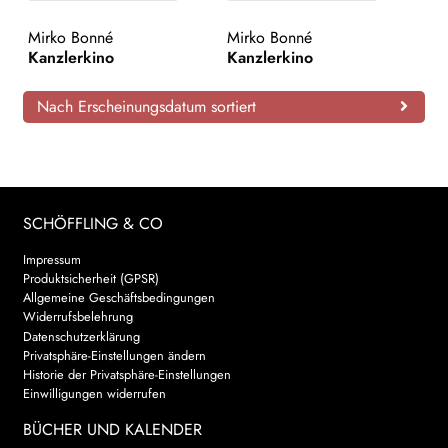
AKTUELLES
Mirko Bonné
Mirko Bonné
Kanzlerkino
Kanzlerkino
NEWSLETTER
Nach Erscheinungsdatum sortiert
WEITERE VERLAGE
Search:
SCHÖFFLING & CO
Impressum
Produktsicherheit (GPSR)
Allgemeine Geschäftsbedingungen
Widerrufsbelehrung
Datenschutzerklärung
Privatsphäre-Einstellungen ändern
Historie der Privatsphäre-Einstellungen
Einwilligungen widerrufen
BÜCHER UND KALENDER