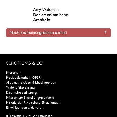
AKTUELLES
Amy Waldman
Der amerikanische
Architekt
NEWSLETTER
Nach Erscheinungsdatum sortiert
WEITERE VERLAGE
Search:
SCHÖFFLING & CO
Impressum
Produktsicherheit (GPSR)
Allgemeine Geschäftsbedingungen
Widerrufsbelehrung
Datenschutzerklärung
Privatsphäre-Einstellungen ändern
Historie der Privatsphäre-Einstellungen
Einwilligungen widerrufen
BÜCHER UND KALENDER