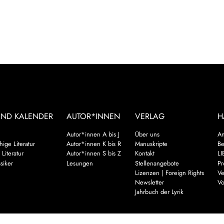
UND KALENDER
AUTOR*INNEN
VERLAG
H
Autor*innen A bis J
Über uns
An
ige Literatur
Autor*innen K bis R
Manuskripte
Be
 Literatur
Autor*innen S bis Z
Kontakt
LI
siker
Lesungen
Stellenangebote
Pr
Lizenzen | Foreign Rights
Ve
Newsletter
Vo
Jahrbuch der Lyrik
Mehr