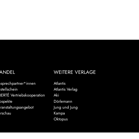
ANDEL
WEITERE VERLAGE
sprechpartner*innen
Atlantis
stellschein
Atlantis Verlag
BERTÉ Vertriebskooperation
Aki
ospekte
Dörlemann
ranstaltungsangebot
Jung und Jung
rschau
Kampa
Oktopus