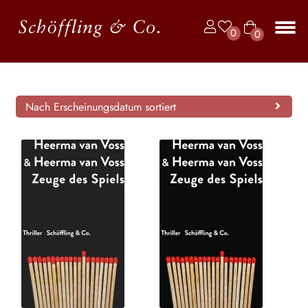
Zur
Zum
0
0
Navigation
Inhalt
Art
springen
springen
Unt
BÜCHER
ike
aus
l
JAHRBUCH DER LYRIK
Nach Erscheinungsdatum sortiert
KALENDER
Unt
AUTOR*INNEN
aus
LESUNGEN
Unt
VERLAG
aus
Unt
HANDEL
aus
Unt
LIZENZEN | FOREIGN RIGHTS
aus