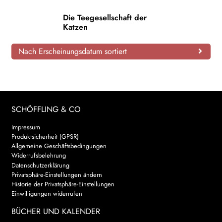
AKTUELLES
Die Teegesellschaft der
Katzen
NEWSLETTER
Nach Erscheinungsdatum sortiert
WEITERE VERLAGE
Search:
SCHÖFFLING & CO
Impressum
Produktsicherheit (GPSR)
Allgemeine Geschäftsbedingungen
Widerrufsbelehrung
Datenschutzerklärung
Privatsphäre-Einstellungen ändern
Historie der Privatsphäre-Einstellungen
Einwilligungen widerrufen
BÜCHER UND KALENDER