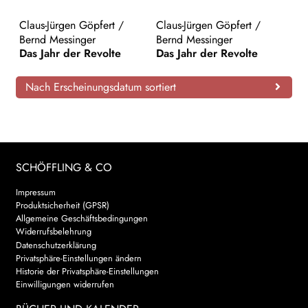
AKTUELLES
Claus-Jürgen Göpfert
/
Claus-Jürgen Göpfert
/
Bernd Messinger
Bernd Messinger
Das Jahr der Revolte
Das Jahr der Revolte
NEWSLETTER
Nach Erscheinungsdatum sortiert
WEITERE VERLAGE
Search:
SCHÖFFLING & CO
Impressum
Produktsicherheit (GPSR)
Allgemeine Geschäftsbedingungen
Widerrufsbelehrung
Datenschutzerklärung
Privatsphäre-Einstellungen ändern
Historie der Privatsphäre-Einstellungen
Einwilligungen widerrufen