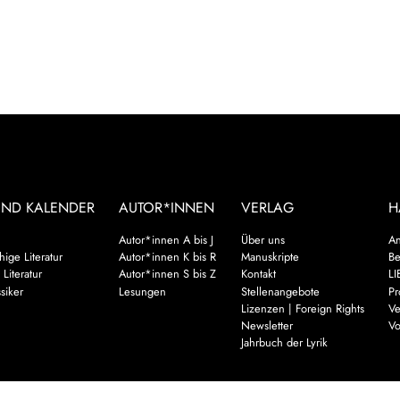
UND KALENDER
AUTOR*INNEN
VERLAG
H
Autor*innen A bis J
Über uns
An
ige Literatur
Autor*innen K bis R
Manuskripte
Be
 Literatur
Autor*innen S bis Z
Kontakt
LI
siker
Lesungen
Stellenangebote
Pr
Lizenzen | Foreign Rights
Ve
Newsletter
Vo
Jahrbuch der Lyrik
Mehr