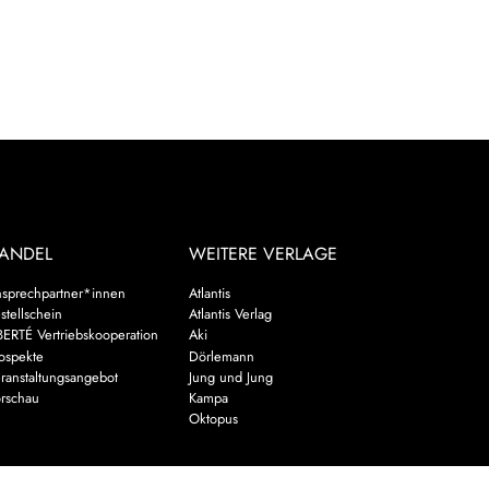
ANDEL
WEITERE VERLAGE
sprechpartner*innen
Atlantis
stellschein
Atlantis Verlag
BERTÉ Vertriebskooperation
Aki
ospekte
Dörlemann
ranstaltungsangebot
Jung und Jung
rschau
Kampa
Oktopus