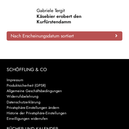
AKTUELLES
Gabriele Tergit
Käsebier erobert den
Kurfürstendamm
NEWSLETTER
Nach Erscheinungsdatum sortiert
WEITERE VERLAGE
Search:
SCHÖFFLING & CO
Impressum
Produktsicherheit (GPSR)
Allgemeine Geschäftsbedingungen
Widerrufsbelehrung
Datenschutzerklärung
Privatsphäre-Einstellungen ändern
Historie der Privatsphäre-Einstellungen
Einwilligungen widerrufen
BÜCHER UND KALENDER