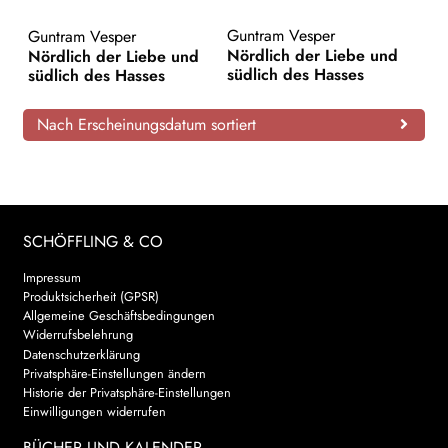
AKTUELLES
Guntram Vesper
Guntram Vesper
Nördlich der Liebe und
Nördlich der Liebe und
südlich des Hasses
südlich des Hasses
NEWSLETTER
Nach Erscheinungsdatum sortiert
WEITERE VERLAGE
Search:
SCHÖFFLING & CO
Impressum
Produktsicherheit (GPSR)
Allgemeine Geschäftsbedingungen
Widerrufsbelehrung
Datenschutzerklärung
Privatsphäre-Einstellungen ändern
Historie der Privatsphäre-Einstellungen
Einwilligungen widerrufen
BÜCHER UND KALENDER