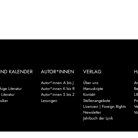
UND KALENDER
AUTOR*INNEN
VERLAG
H
Autor*innen A bis J
Über uns
An
ige Literatur
Autor*innen K bis R
Manuskripte
Be
 Literatur
Autor*innen S bis Z
Kontakt
LI
siker
Lesungen
Stellenangebote
Pr
Lizenzen | Foreign Rights
Ve
Newsletter
Vo
Jahrbuch der Lyrik
Mehr