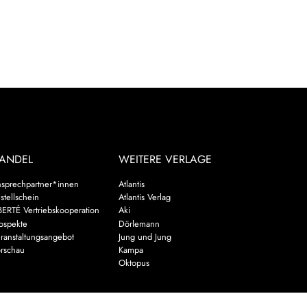
ANDEL
WEITERE VERLAGE
sprechpartner*innen
Atlantis
stellschein
Atlantis Verlag
BERTÉ Vertriebskooperation
Aki
ospekte
Dörlemann
ranstaltungsangebot
Jung und Jung
rschau
Kampa
Oktopus