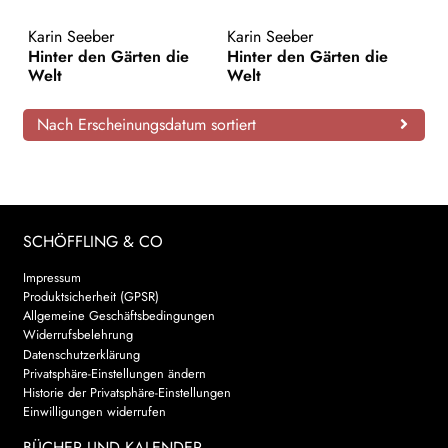
AKTUELLES
Karin Seeber
Karin Seeber
Hinter den Gärten die
Hinter den Gärten die
Welt
Welt
NEWSLETTER
Nach Erscheinungsdatum sortiert
WEITERE VERLAGE
Search:
SCHÖFFLING & CO
Impressum
Produktsicherheit (GPSR)
Allgemeine Geschäftsbedingungen
Widerrufsbelehrung
Datenschutzerklärung
Privatsphäre-Einstellungen ändern
Historie der Privatsphäre-Einstellungen
Einwilligungen widerrufen
BÜCHER UND KALENDER