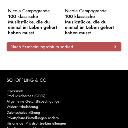
AKTUELLES
Nicola Campogrande
Nicola Campogrande
100 klassische
100 klassische
Musikstücke, die du
Musikstücke, die du
NEWSLETTER
einmal im Leben gehört
einmal im Leben gehört
haben musst
haben musst
WEITERE VERLAGE
Nach Erscheinungsdatum sortiert
Search:
SCHÖFFLING & CO
Impressum
Produktsicherheit (GPSR)
Allgemeine Geschäftsbedingungen
Widerrufsbelehrung
Datenschutzerklärung
Privatsphäre-Einstellungen ändern
Historie der Privatsphäre-Einstellungen